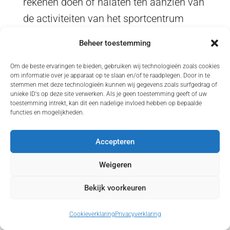
rekenen doen of nalaten ten aanzien van
de activiteiten van het sportcentrum
waaraan zij deelnemen.
Beheer toestemming
6. Het sportcentrum is niet aansprakelijk
voor de gevolgen van type- en zetfouten
Om de beste ervaringen te bieden, gebruiken wij technologieën zoals cookies
om informatie over je apparaat op te slaan en/of te raadplegen. Door in te
op de website, in het magazine, in
stemmen met deze technologieën kunnen wij gegevens zoals surfgedrag of
unieke ID's op deze site verwerken. Als je geen toestemming geeft of uw
advertenties, mailingen of andere
toestemming intrekt, kan dit een nadelige invloed hebben op bepaalde
functies en mogelijkheden.
digitale of schriftelijke
communicatiemiddelen, verspreid door
Accepteren
of namens het sportcentrum.
Weigeren
7. Tevens is het sportcentrum niet
aansprakelijk voor verlies, diefstal of
Bekijk voorkeuren
schade van eigendommen van het lid
c.q. de deelnemer, behoudens het geval
Cookieverklaring
Privacyverklaring