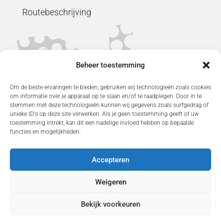
Routebeschrijving
E-mail sturen
Beheer toestemming
0181 - 310010
Om de beste ervaringen te bieden, gebruiken wij technologieën zoals cookies
om informatie over je apparaat op te slaan en/of te raadplegen. Door in te
stemmen met deze technologieën kunnen wij gegevens zoals surfgedrag of
unieke ID's op deze site verwerken. Als je geen toestemming geeft of uw
toestemming intrekt, kan dit een nadelige invloed hebben op bepaalde
Fitness
Fitness voor 55+
functies en mogelijkheden.
Fit & Control
Proefles
Proefweek
Accepteren
Cookieverklaring
Privacyverklaring
Terms and Conditions
Weigeren
Bekijk voorkeuren
Copyright © 2021 - Sportcentrum Kooistee |
Algemene